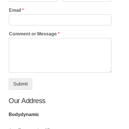
F
L
i
a
Email
*
r
s
s
t
t
Comment or Message
*
Submit
Our Address
Bodydynamic